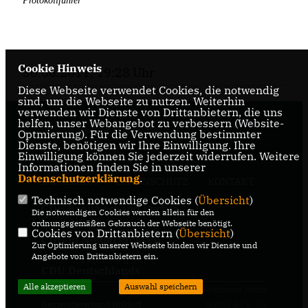
Protokollführer
Cookie Hinweis
30.06.2011, 19:28 Uhr
Diese Webseite verwendet Cookies, die notwendig
sind, um die Webseite zu nutzen. Weiterhin
verwenden wir Dienste von Drittanbietern, die uns
helfen, unser Webangebot zu verbessern (Website-
CDU Gemeindeverband Holdorf
Optmierung). Für die Verwendung bestimmter
Dienste, benötigen wir Ihre Einwilligung. Ihre
Einwilligung können Sie jederzeit widerrufen. Weitere
Informationen finden Sie in unserer
Datenschutzerklärung
.
IMPRESSUM
DATENSCHUTZ
KONTAKT
Technisch notwendige Cookies (
Übersicht
)
CDU Kreisverband Vechta
Die notwendigen Cookies werden allein für den
ordnungsgemäßen Gebrauch der Webseite benötigt.
Cookies von Drittanbietern (
Übersicht
)
CDU in Niedersachsen
Zur Optimierung unserer Webseite binden wir Dienste und
Angebote von Drittanbietern ein.
CDU Deutschlands
Alle akzeptieren
Auswahl speichern
@2026 CDU
Realisation: Sharkness Media
Gemeindeverband Holdorf
GmbH & Co. KG